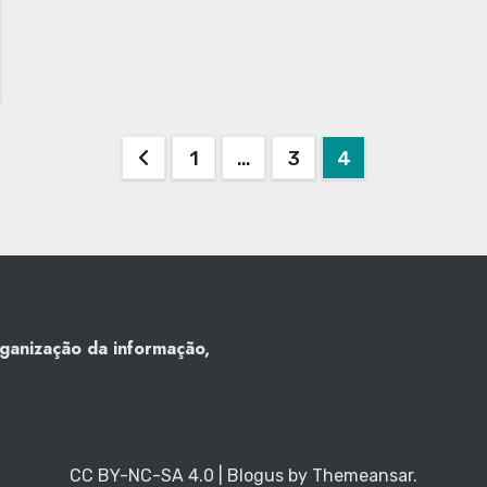
Paginação
1
…
3
4
de
posts
rganização da informação,
CC BY-NC-SA 4.0
|
Blogus
by
Themeansar
.