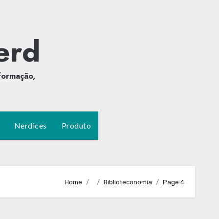
erd
formação,
Nerdices
Produto
Home
Biblioteconomia
Page 4