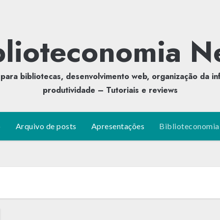
blioteconomia N
para bibliotecas, desenvolvimento web, organização da in
produtividade – Tutoriais e reviews
o
Arquivo de posts
Apresentações
Biblioteconomia