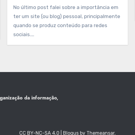
No último post falei sobre a importância em
ter um site (ou blog) pessoal, principalmente
quando se produz conteúdo para redes
sociais.…
rganização da informação,
CC BY-NC-SA 4.0
|
Blogus
by
Themeansar
.