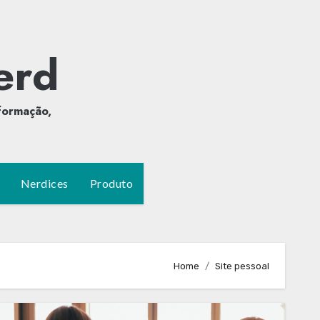
erd
formação,
Nerdices
Produto
Home
Site pessoal