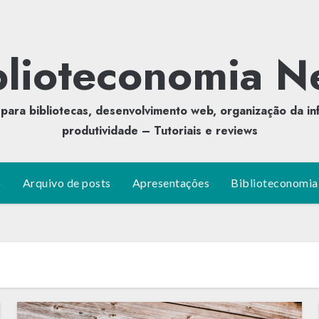
blioteconomia N
para bibliotecas, desenvolvimento web, organização da in
produtividade – Tutoriais e reviews
o
Arquivo de posts
Apresentações
Biblioteconomia