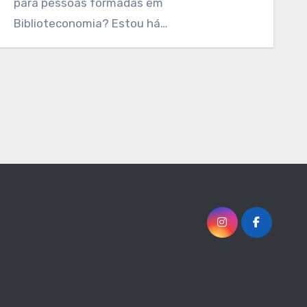
para pessoas formadas em
Biblioteconomia? Estou há…