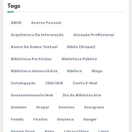
Tags
ABCD
Acervo Pessoal
Arquitetura Da Informação
Atuação Profissional
Banco De Dados Textual
Biblio (Drupal)
Biblioteca Particular
Biblioteca Pública
Biblioteca Universitária
Biblivre
Blogs
Catalogação
CDS/ISIS
Conta E-Mail
Desenvolvimento Web
Dia Do Bibliotecário
Domínio
Drupal
Eventos
Evergreen
Feedly
Firefox
Gnuteca
Google
Google Drive
Koha
LibraryThing
Linux